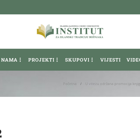
 NAMA
PROJEKTI
SKUPOVI
VIJESTI
VIDE
Početna
U vitezu održana promocija knjig
2