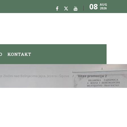
08
AUG
2026
O
KONTAKT
e Zločini nad Bošnjacima Jajca, Jezera i Šipova
Vitez promocija 2