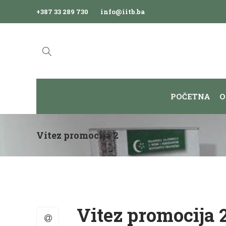
+387 33 289 730
info@iitb.ba
POČETNA
O
Vitez promocija 2
Vitez promocija 