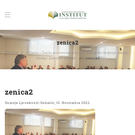
zenica2
Početna
U Zenici i Žepču promovisana knjiga “Bošnjačko življenje islama –
Običaji i pobožne prakse”
zenica2
zenica2
Sumeja Ljevaković-Subašić
,
15. Novembra 2022.