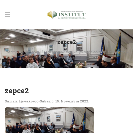
zepce2
Početna
U Zenici i Žepču promovisana knjiga “Bošnjačko življenje islama –
Običaji i pobožne prakse”
zepce2
zepce2
Sumeja Ljevaković-Subašić
,
15. Novembra 2022.