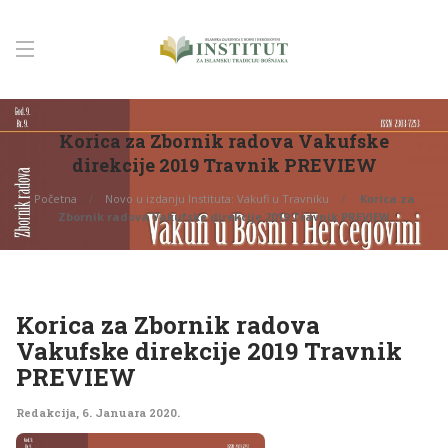
Korica za Zbornik radova Vakufske
direkcije 2019 Travnik PREVIEW
Početna
Novo u izdanju Instituta: Vakufi u Travniku
Korica za
Zbornik radova Vakufske direkcije 2019 Travnik PREVIEW
Korica za Zbornik radova
Vakufske direkcije 2019 Travnik
PREVIEW
Redakcija
,
6. Januara 2020.