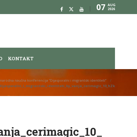
07
AUG
2026
O
KONTAKT
rodna naučna konferencija “Dijasporalni i migrantski identiteti”
dijasporalni_i_migrantski_identiteti_by_vanja_cerimagic_10_hZk
vanja_cerimagic_10_