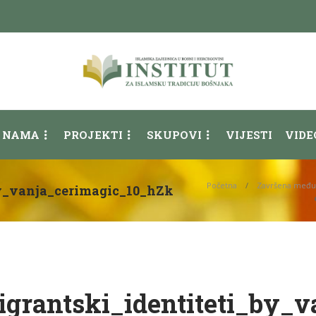
 NAMA
PROJEKTI
SKUPOVI
VIJESTI
VIDE
Početna
Završena međuna
by_vanja_cerimagic_10_hZk
igrantski_identiteti_by_