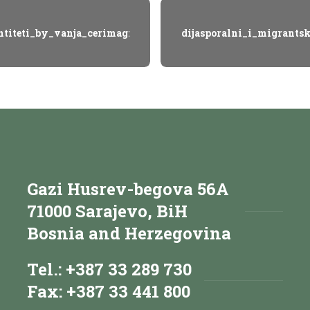
entiteti_by_vanja_cerimagic_10_hZk
dijasporalni_i_migrants
Gazi Husrev-begova 56A
71000 Sarajevo, BiH
Bosnia and Herzegovina
Tel.: +387 33 289 730
Fax: +387 33 441 800