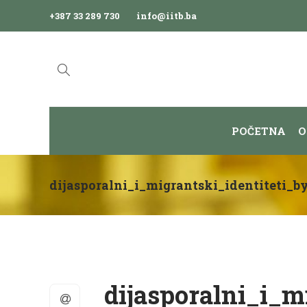
+387 33 289 730
info@iitb.ba
POČETNA
O
dijasporalni_i_migrantski_identiteti_
dijasporalni_i_m