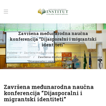
Završena međunarodna naučna
konferencija “Dijasporalni i migrantski
identiteti”
Početna
Završena međunarodna naučna konferencija “Dijasporalni i
migrantski identiteti”
Završena međunarodna naučna konferencija
“Dijasporalni i migrantski identiteti”
Završena međunarodna naučna
konferencija “Dijasporalni i
migrantski identiteti”