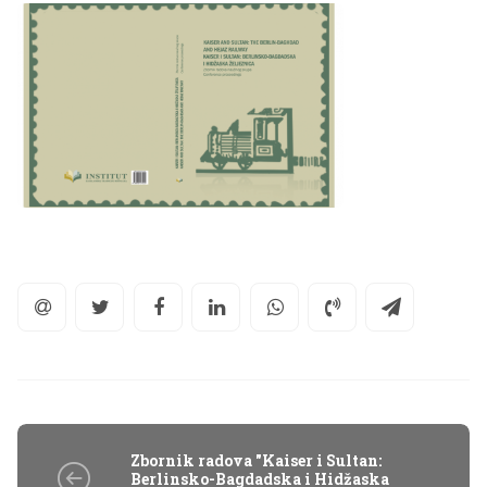
Zbornik radova "Kaiser i Sultan:
Berlinsko-Bagdadska i Hidžaska