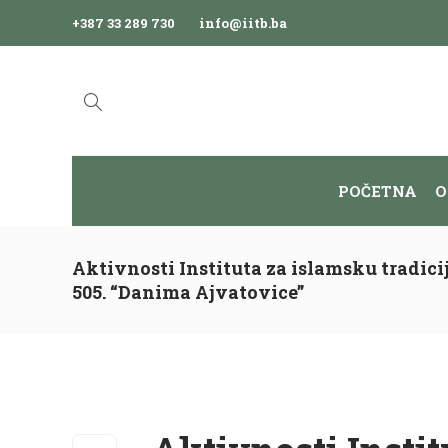
+387 33 289 730
info@iitb.ba
POČETNA
O
Aktivnosti Instituta za islamsku tradic
505. “Danima Ajvatovice”