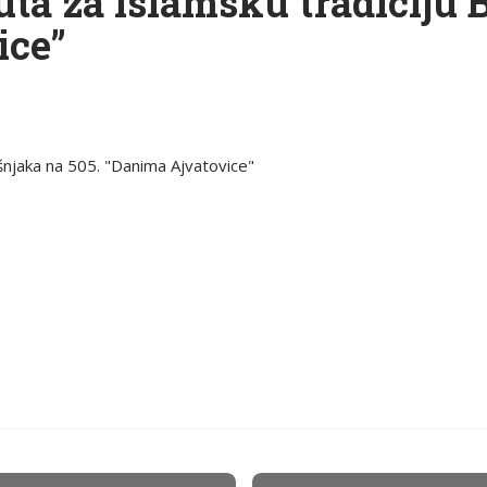
uta za islamsku tradiciju 
ice”
ošnjaka na 505. "Danima Ajvatovice"