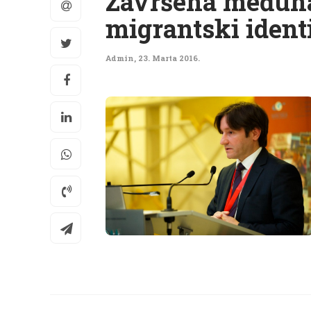
Završena međunar
migrantski identi
Admin
,
23. Marta 2016.