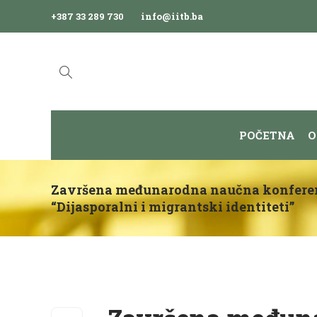
+387 33 289 730
info@iitb.ba
POČETNA
O
Završena međunarodna naučna konfere
“Dijasporalni i migrantski identiteti”