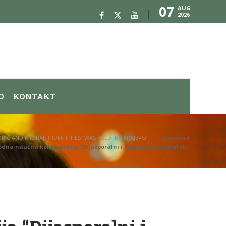
07
AUG
2026
O
KONTAKT
RIC AND MIGRANT IDENTITIES“ WAS HELD IN SARAJEVO
Završena
na naučna konferencija “Dijasporalni i migrantski identiteti”