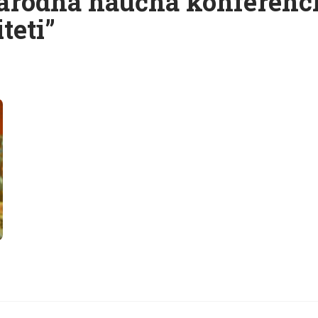
odna naučna konferencija
teti”