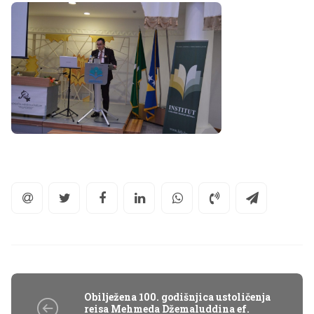
Obilježena 100. godišnjica ustoličenja
reisa Mehmeda Džemaluddina ef.