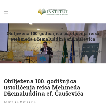
Obilježena 100. godišnjica ustoličenja reisa
Mehmeda Džemaluddina ef. Čauševića
Početna
Marking the 100th anniversary of the enthronement of Reis
Mehmed Jamaluddin Čaušević
Obilježena 100. godišnjica ustoličenja
reisa Mehmeda Džemaluddina ef. Čauševića
Obilježena 100. godišnjica
ustoličenja reisa Mehmeda
Džemaluddina ef. Čauševića
Admin
,
26. Marta 2016.