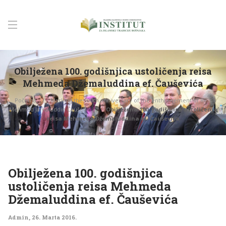
Obilježena 100. godišnjica ustoličenja reisa
Mehmeda Džemaluddina ef. Čauševića
Početna
Marking the 100th anniversary of the enthronement of Reis
Mehmed Jamaluddin Čaušević
Obilježena 100. godišnjica ustoličenja
reisa Mehmeda Džemaluddina ef. Čauševića
Obilježena 100. godišnjica
ustoličenja reisa Mehmeda
Džemaluddina ef. Čauševića
Admin
,
26. Marta 2016.