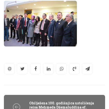
Obilježena 100. godišnjica ustoličenja
reisa Mehmeda Džemaluddina ef.