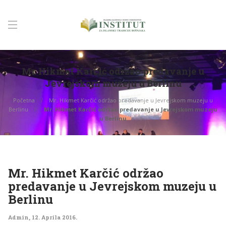
Mr. Hikmet Karčić održao predavanje u
Jevrejskom muzeju u Berlinu
Početna
Mr. Hikmet Karčić održao predavanje u Jevrejskom muzeju u
Berlinu
Mr. Hikmet Karčić održao predavanje u Jevrejskom muzeju
u Berlinu
Mr. Hikmet Karčić održao
predavanje u Jevrejskom muzeju u
Berlinu
Admin
,
12. Aprila 2016.