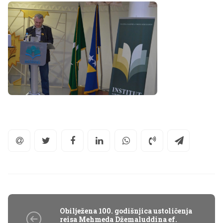
Obilježena 100. godišnjica ustoličenja
reisa Mehmeda Džemaluddina ef.