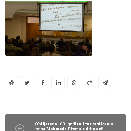
Obilježena 100. godišnjica ustoličenja
reisa Mehmeda Džemaluddina ef.