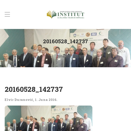
20160528_142737
Početna
Održan naučni skup o kulturno-historijskom naslijeđu Gradačca
20160528_142737
20160528_142737
Elvir Duranović
,
1. Juna 2016.