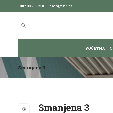
+387 33 289 730
info@iitb.ba
POČETNA
O
Smanjena 3
Smanjena 3