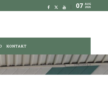
07
AUG
2026
O
KONTAKT
ni skup o kulturno-historijskom naslijeđu Gradačca
Smanjena 3