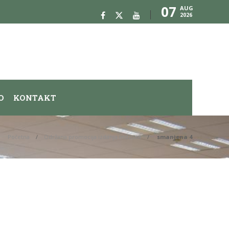
07
AUG
2026
O
KONTAKT
Početna
Održana promocija izdanja Instituta
smanjena 4