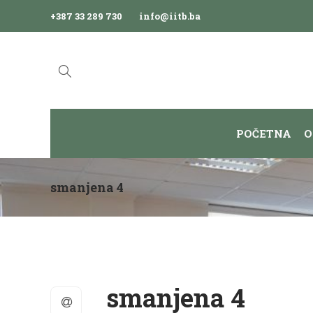
+387 33 289 730
info@iitb.ba
POČETNA
O
smanjena 4
smanjena 4