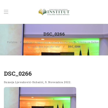
DSC_0266
Početna
Održana regionalna naučna konferencija “Ulema na Balkanu
između dva svjetska rata”
DSC_0266
DSC_0266
Sumeja Ljevaković-Subašić
,
9. Novembra 2022.