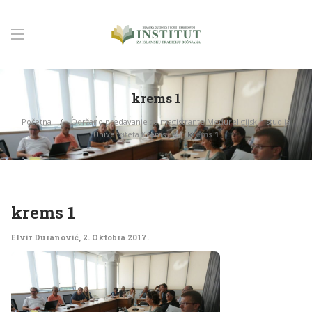
krems 1
Početna
Održano predavanje za magistrante Međureligijskih studija
Univerziteta Krems
krems 1
krems 1
Elvir Duranović
,
2. Oktobra 2017.