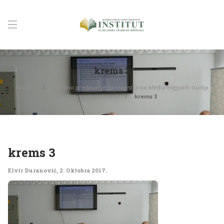
krems 3
Početna
Održano predavanje za magistrante Međureligijskih studija
Univerziteta Krems
krems 3
krems 3
Elvir Duranović
,
2. Oktobra 2017.