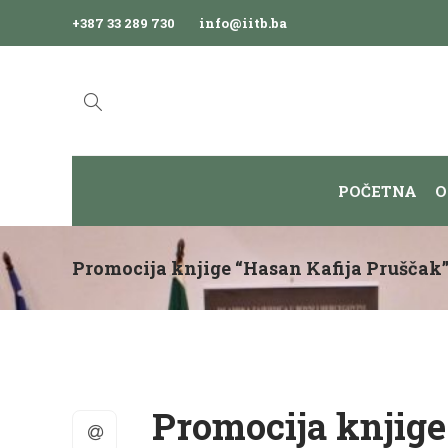
+387 33 289 730
info@iitb.ba
POČETNA
O
Promocija knjige “Hasan Kafija Pruščak
Promocija knjige