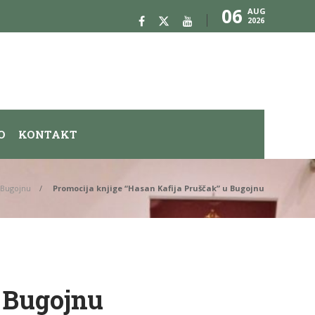
06
AUG
2026
O
KONTAKT
u Bugojnu
Promocija knjige “Hasan Kafija Pruščak” u Bugojnu
u Bugojnu