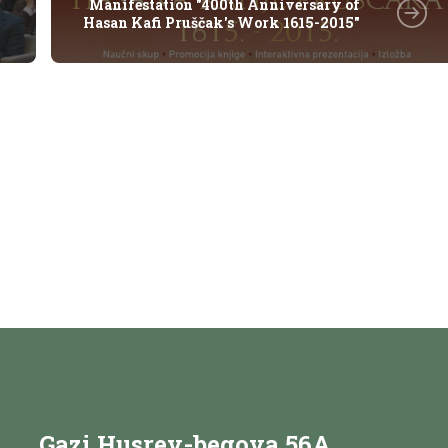
Manifestation "400th Anniversary of
Hasan Kafi Pruščak's Work 1615-2015"
Gazi Husrev-begova 56A