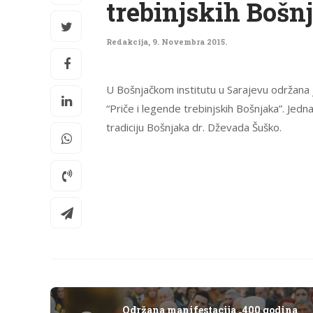
trebinjskih Bošn
Redakcija
,
9. Novembra 2015.
U Bošnjačkom institutu u Sarajevu održana
“Priče i legende trebinjskih Bošnjaka”. Jedna
tradiciju Bošnjaka dr. Dževada Šuško.
Održana manifestacija „400 godina