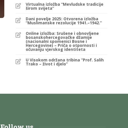
Virtualna izložba “Mevludske tradicije
širom svijeta”
Dani povelje 2025: Otvorena izložba
“Muslimanske rezolucije 1941.–1942.”
Online izložba: Srušene i obnovljene
bosanskohercegovačke džamije
(nacionalni spomenici Bosne i
Hercegovine) – Priča o otpornosti i
očuvanju vjerskog identiteta
U Visokom održana tribina “Prof. Salih
Trako – život i djelo”
Follow us