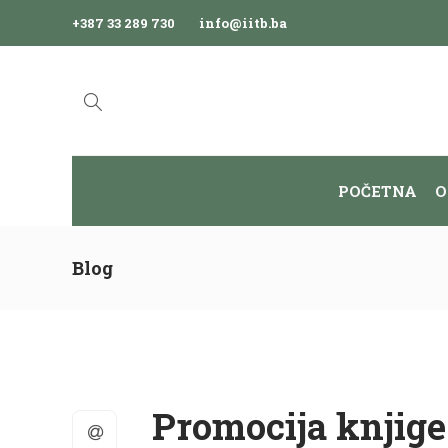
+387 33 289 730
info@iitb.ba
POČETNA
O
Blog
Promocija knjige 