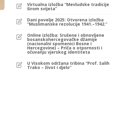
Virtualna izložba “Mevludske tradicije
širom svijeta”
Dani povelje 2025: Otvorena izložba
“Muslimanske rezolucije 1941.–1942.”
Online izložba: Srušene i obnovljene
bosanskohercegovačke džamije
(nacionalni spomenici Bosne i
Hercegovine) – Priča o otpornosti i
očuvanju vjerskog identiteta
U Visokom održana tribina “Prof. Salih
Trako – život i djelo”