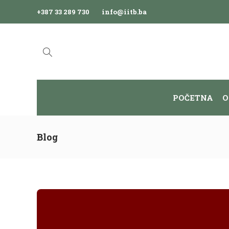
+387 33 289 730
info@iitb.ba
POČETNA
O
Blog