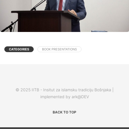
CATEGORIES
BOOK PRESENTATIONS
© 2025 IITB - Insitut za islamsku tradiciju Bošnjaka |
implemented by ark@DEV
BACK TO TOP