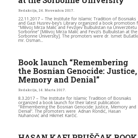
Redakcija
,
24. Novembra 2017.
22.11.2017 – The Institute for Islamic Tradition of Bosniaks
and Gazi Husrev-bey’s Library organized a book promotion 
“Milivoj Mirza Malić and Fevzijev Bulbulistan na Univerzitetu
Sorbonne“ [Milivoj Mirza Malic and Fevzi’s Bulbulistan at the
Sorbonne University]. The promoters were dr. Ismet Bušatlić
mr. Osman...
Book launch “Remembering
the Bosnian Genocide: Justice,
Memory and Denial”
Redakcija
,
14. Marta 2017.
8.3.2017 – The Institute for Islamic Tradition of Bosniaks
organized a book launch for their latest publication
“Remembering the Bosnian Genocide: Justice, Memory and
Denial”. The promoters were Adnan Rondić, Hasan
Nuhanović and Hikmet Karčić.
HASAN KAFI PRUŠČAK BOOK