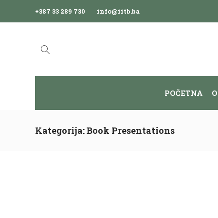
+387 33 289 730
info@iitb.ba
POČETNA
O
Kategorija:
Book Presentations