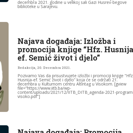
decembra 2021. godine u velikoj sali Gazi Husrev-begove
biblioteke u Sarajevu.
Najava događaja: Izložba i
promocija knjige “Hfz. Husnija
ef. Semić život i djelo”
Redakcija
,
20. Decembra 2021.
Pozivamo Vas da prisustvujete izložbi i promociji knjige “Hfz
Husnija-ef. Semić život i djelo” koja će se održati 21.
decembra u Kulturnom centru Altintag u Visokom. [gview
file=”https://www.iitb.ba/wp-
content/uploads/2021/12/IITB_DITB_agenda-2021-program
visoko.pdf”]
Najava događaja: Promocija