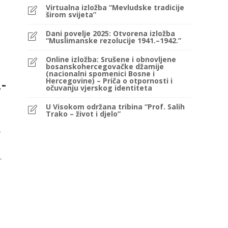
Virtualna izložba “Mevludske tradicije
širom svijeta”
Dani povelje 2025: Otvorena izložba
“Muslimanske rezolucije 1941.–1942.”
Online izložba: Srušene i obnovljene
bosanskohercegovačke džamije
(nacionalni spomenici Bosne i
Hercegovine) – Priča o otpornosti i
-
očuvanju vjerskog identiteta
U Visokom održana tribina “Prof. Salih
Trako – život i djelo”
.
-