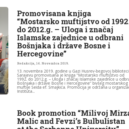
Promovisana knjiga
“Mostarsko muftijstvo od 1992
do 2012.g. – Uloga i značaj
Islamske zajednice u odbrani
Bošnjaka i države Bosne i
Hercegovine”
Redakcija
,
14. Novembra 2019.
13. novembra 2019. godine u Gazi Husrev-begovoj biblioteci
Sarajevu promovisana je knjiga “Mostarsko muftijstvo od
1992. do 2012.g. – Uloga i značaj Islamske zajednice u odbr
Bošnjaka i države Bosne i Hercegovine” bivšeg mostarskog
muftije Seida ef. Smajkića. Promocija je održana u organizac
Instituta...
Book promotion “Milivoj Mirz
Malic and Fevzi’s Bulbulistan
at the Sorbonne University”