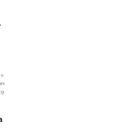
.
 u
ani
iji
a