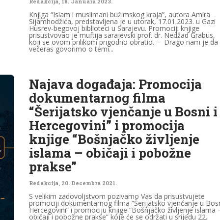
Redakcija
,
18. Januara 2023.
Knjiga “Islam i muslimani bužimskog kraja”, autora Amira
Sijamhodžića, predstavljena je u utorak, 17.01.2023. u Gazi
Husrev-begovoj biblioteci u Sarajevu. Promociji knjige
prisustvovao je muftija sarajevski prof. dr. Nedžad Grabus,
koji se ovom prilikom prigodno obratio. – Drago nam je da
večeras govorimo o temi...
Najava događaja: Promocija
dokumentarnog filma
“Šerijatsko vjenčanje u Bosni i
Hercegovini” i promocija
knjige “Bošnjačko življenje
islama – običaji i pobožne
prakse”
Redakcija
,
20. Decembra 2021.
S velikim zadovoljstvom pozivamo Vas da prisustvujete
promociji dokumentarnog filma “Šerijatsko vjenčanje u Bosn
Hercegovini” i promociju knjige “Bošnjačko življenje islama 
običaji i pobožne prakse” koje će se održati u srijedu 22.