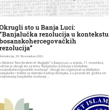
Okrugli sto u Banja Luci:
“Banjalučka rezolucija u kontekstu
bosanskohercegovačkih
rezolucija”
Redakcija
,
29. Novembra 2021.
U Medresi “Reis Ibrahim-ef. Maglajlić“ u Banjoj Luci, u srijedu, 17. novembra,
održan je okrugli sto na temu “Banjalučka rezolucija u kontekstu
bosanskohercegovačkih rezolucija”. Okrugli sto organizirali su Muftijstvo
banjalučko i Institut za islamsku tradiciju Bošnjaka, a u povodu 80. godina od
potpisivanja banjalučke rezolucije....