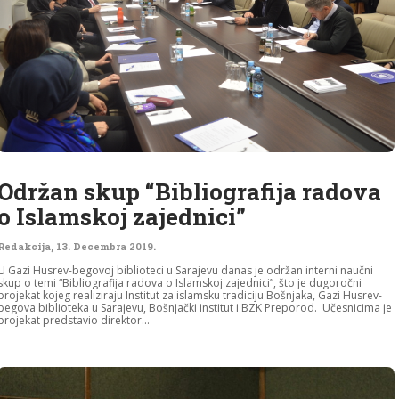
Održan skup “Bibliografija radova
o Islamskoj zajednici”
Redakcija
,
13. Decembra 2019.
U Gazi Husrev-begovoj biblioteci u Sarajevu danas je održan interni naučni
skup o temi “Bibliografija radova o Islamskoj zajednici”, što je dugoročni
projekat kojeg realiziraju Institut za islamsku tradiciju Bošnjaka, Gazi Husrev-
begova biblioteka u Sarajevu, Bošnjački institut i BZK Preporod. Učesnicima je
projekat predstavio direktor...