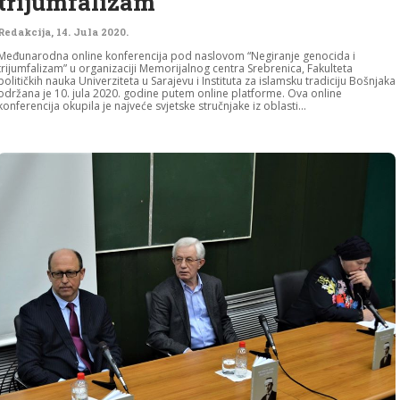
trijumfalizam”
Redakcija
,
14. Jula 2020.
Međunarodna online konferencija pod naslovom “Negiranje genocida i
trijumfalizam” u organizaciji Memorijalnog centra Srebrenica, Fakulteta
političkih nauka Univerziteta u Sarajevu i Instituta za islamsku tradiciju Bošnjaka
održana je 10. jula 2020. godine putem online platforme. Ova online
konferencija okupila je najveće svjetske stručnjake iz oblasti...