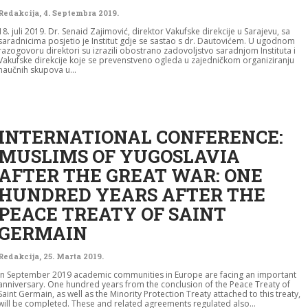
Redakcija
,
4. Septembra 2019.
18. juli 2019. Dr. Senaid Zajimović, direktor Vakufske direkcije u Sarajevu, sa
saradnicima posjetio je Institut gdje se sastao s dr. Dautovićem. U ugodnom
razogovoru direktori su izrazili obostrano zadovoljstvo saradnjom Instituta i
Vakufske direkcije koje se prevenstveno ogleda u zajedničkom organiziranju
naučnih skupova u...
INTERNATIONAL CONFERENCE:
MUSLIMS OF YUGOSLAVIA
AFTER THE GREAT WAR: ONE
HUNDRED YEARS AFTER THE
PEACE TREATY OF SAINT
GERMAIN
Redakcija
,
25. Marta 2019.
In September 2019 academic communities in Europe are facing an important
anniversary. One hundred years from the conclusion of the Peace Treaty of
Saint Germain, as well as the Minority Protection Treaty attached to this treaty,
will be completed. These and related agreements regulated also...