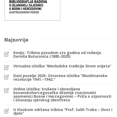
Najnovije
Konjic: Tribina povodom sto godina od rođenja
Derviša Buturovića (1885-2025)
Virtualna izložba “Mevludske tradicije širom svijeta”
Dani povelje 2025: Otvorena izložba “Muslimanske
rezolucije 1941.–1942.”
Online izložba: Srušene i obnovljene
bosanskohercegovačke džamije (nacionalni
spomenici Bosne i Hercegovine) – Priča o otpornosti
i očuvanju vjerskog identiteta
U Visokom održana tribina “Prof. Salih Trako – život i
djelo”