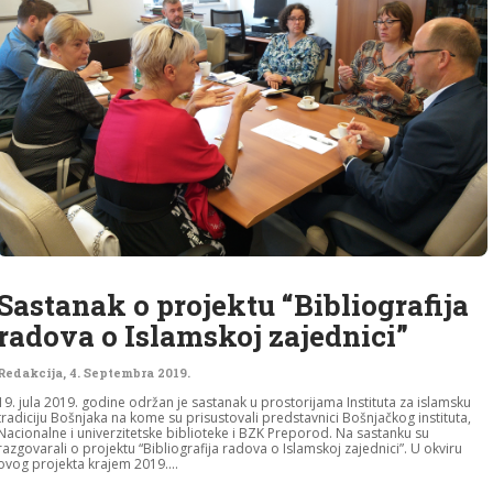
Sastanak o projektu “Bibliografija
radova o Islamskoj zajednici”
Redakcija
,
4. Septembra 2019.
19. jula 2019. godine održan je sastanak u prostorijama Instituta za islamsku
tradiciju Bošnjaka na kome su prisustovali predstavnici Bošnjačkog instituta,
Nacionalne i univerzitetske biblioteke i BZK Preporod. Na sastanku su
razgovarali o projektu “Bibliografija radova o Islamskoj zajednici”. U okviru
ovog projekta krajem 2019....