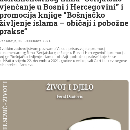
vjenčanje u Bosni i Hercegovini” i
promocija knjige “Bošnjačko
življenje islama – običaji i pobožne
prakse”
Redakcija
,
20. Decembra 2021.
S velikim zadovoljstvom pozivamo Vas da prisustvujete promociji
dokumentarnog filma “Šerijatsko vjenčanje u Bosni i Hercegovini” i promociju
knjige “Bošnjačko življenje islama – običaji i pobožne prakse” koje će se
održati u srijedu 22. decembra 2021. godine u velikoj sali Gazi Husrev-begove
biblioteke u Sarajevu.