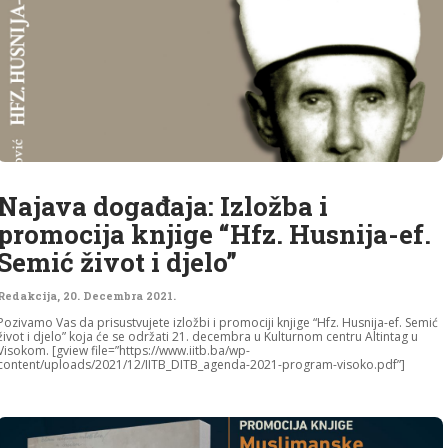
Najava događaja: Izložba i
promocija knjige “Hfz. Husnija-ef.
Semić život i djelo”
Redakcija
,
20. Decembra 2021.
Pozivamo Vas da prisustvujete izložbi i promociji knjige “Hfz. Husnija-ef. Semić
život i djelo” koja će se održati 21. decembra u Kulturnom centru Altintag u
Visokom. [gview file=”https://www.iitb.ba/wp-
content/uploads/2021/12/IITB_DITB_agenda-2021-program-visoko.pdf”]