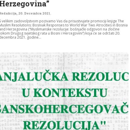
Herzegovina”
Redakcija
,
20. Decembra 2021.
S velikim zadovoljstvom pozivamo Vas da prisustvujete promociji knjige The
Muslim Resolutions: Bosniak Responses to World War Two Atrocities in Bosnia
and Herzegovina (“Muslimanske rezolucije: bošnjački odgovori na zločine
tokom Drugog svjetskog rata u Bosni i Hercegovini”) koja će se održati 20.
decembra 2021. godine...