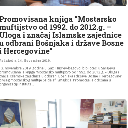
Promovisana knjiga “Mostarsko
muftijstvo od 1992. do 2012.g. –
Uloga i značaj Islamske zajednice
u odbrani Bošnjaka i države Bosne
i Hercegovine”
Redakcija
,
14. Novembra 2019.
13. novembra 2019. godine u Gazi Husrev-begovoj biblioteci u Sarajevu
promovisana je knjiga “Mostarsko muftijstvo od 1992. do 2012.g. – Uloga i
značaj Islamske zajednice u odbrani Bošnjaka i države Bosne i Hercegovine”
bivšeg mostarskog muftije Seida ef. Smajkića. Promocija je održana u
organizaciji Instituta...