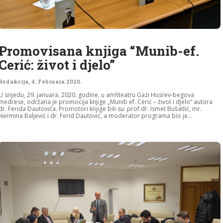
Promovisana knjiga “Munib-ef.
Cerić: život i djelo”
Redakcija
,
4. Februara 2020.
U srijedu, 29. januara, 2020. godine, u amfiteatru Gazi Husrev-begova
medrese, održana je promocija knjige „Munib ef. Cerić – život i djelo“ autora
dr. Ferida Dautovića. Promotori knjige bili su: prof.dr. Ismet Bušatlić, mr.
Nermina Baljević i dr. Ferid Dautović, a moderator programa bio je...