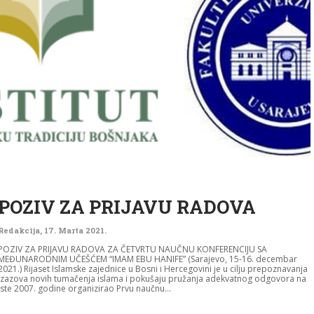
POZIV ZA PRIJAVU RADOVA
Redakcija
,
17. Marta 2021.
POZIV ZA PRIJAVU RADOVA ZA ČETVRTU NAUČNU KONFERENCIJU SA
MEĐUNARODNIM UČEŠĆEM “IMAM EBU HANIFE” (Sarajevo, 15-16. decembar
2021.) Rijaset Islamske zajednice u Bosni i Hercegovini je u cilju prepoznavanja
izazova novih tumačenja islama i pokušaju pružanja adekvatnog odgovora na
iste 2007. godine organizirao Prvu naučnu...