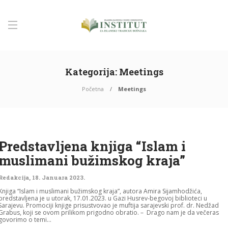
Kategorija:
Meetings
Početna
Meetings
Predstavljena knjiga “Islam i
muslimani bužimskog kraja”
Redakcija
,
18. Januara 2023.
Knjiga “Islam i muslimani bužimskog kraja”, autora Amira Sijamhodžića,
predstavljena je u utorak, 17.01.2023. u Gazi Husrev-begovoj biblioteci u
Sarajevu. Promociji knjige prisustvovao je muftija sarajevski prof. dr. Nedžad
Grabus, koji se ovom prilikom prigodno obratio. – Drago nam je da večeras
govorimo o temi...