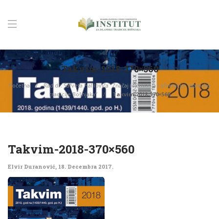
Takvim-2018-370×560
Početna
Rad dr. Safveta Halilovića “Značaj (o)čuvanja i afirmacije islamske
tradicije Bošnjaka”
Takvim-2018-370×560
Takvim-2018-370×560
Elvir Duranović
,
18. Decembra 2017.