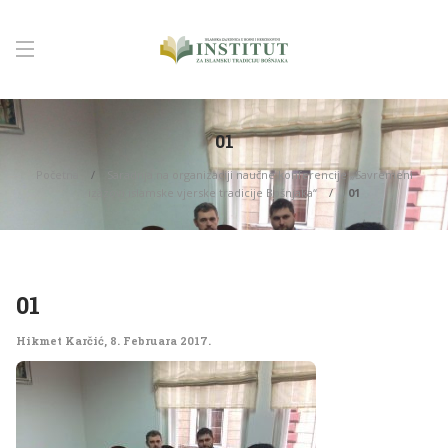
01
Početna
Saradnja na organizaciji naučne konferencije „Savremeni
izazovi islamske vjerske tradicije Bošnjaka“
01
01
Hikmet Karčić
,
8. Februara 2017.