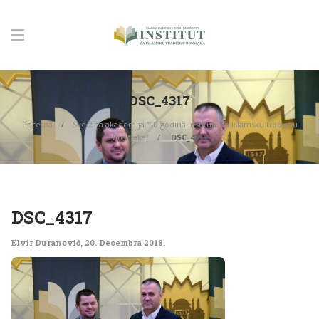
DSC_4317
Početna
Svečana akademija “10 godina Instituta za islamsku tradiciju
Bošnjaka”
DSC_4317
DSC_4317
Elvir Duranović
,
20. Decembra 2018.