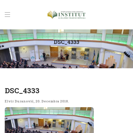
DSC_4333
Početna
Svečana akademija “10 godina Instituta za islamsku tradiciju
Bošnjaka”
DSC_4333
DSC_4333
Elvir Duranović
,
20. Decembra 2018.