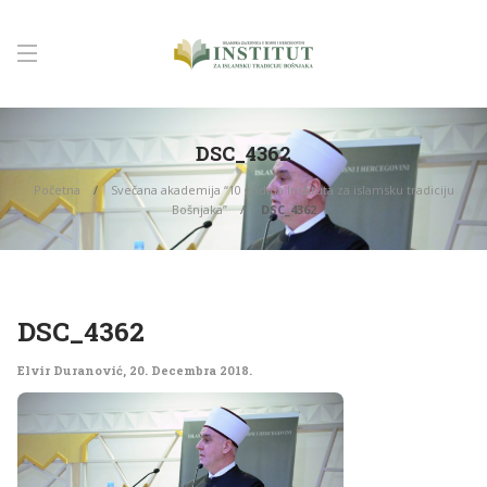
DSC_4362
Početna
Svečana akademija “10 godina Instituta za islamsku tradiciju
Bošnjaka”
DSC_4362
DSC_4362
Elvir Duranović
,
20. Decembra 2018.