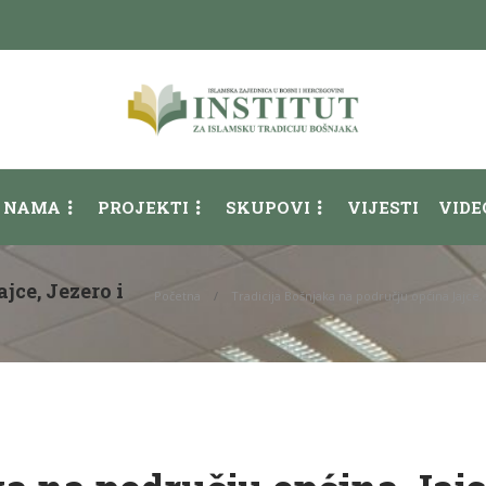
 NAMA
PROJEKTI
SKUPOVI
VIJESTI
VIDE
jce, Jezero i
Početna
Tradicija Bošnjaka na području općina Jajce,