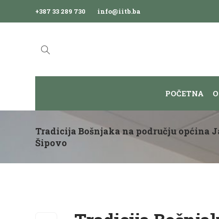
+387 33 289 730
info@iitb.ba
POČETNA
O
Tradicija Bošnjaka na području općina Ja
Šipovo