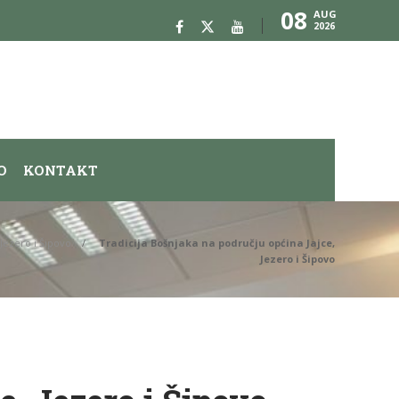
08
AUG
2026
O
KONTAKT
 Jezero i Šipovo
Tradicija Bošnjaka na području općina Jajce,
Jezero i Šipovo