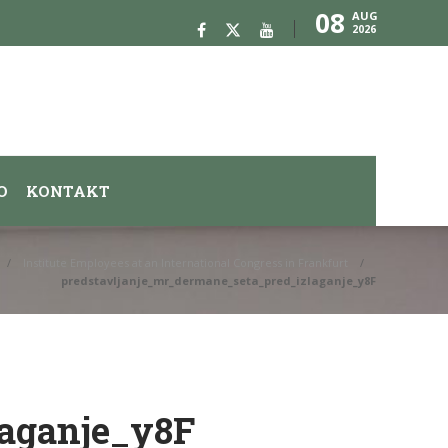
08
AUG
2026
O
KONTAKT
Institute Employees at an International Congress in Frankfurt
predstavljanje_mr_dermane_seta_pred_izlaganje_y8F
laganje_y8F