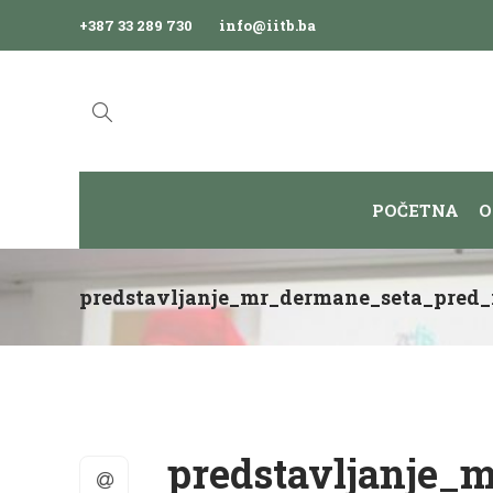
+387 33 289 730
info@iitb.ba
POČETNA
O
predstavljanje_mr_dermane_seta_pred_
predstavljanje_