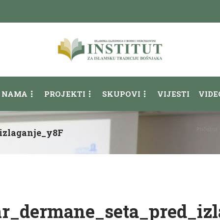
 NAMA
PROJEKTI
SKUPOVI
VIJESTI
VIDE
Početna
izlaganje_y8F
mr_dermane_seta_pred_iz