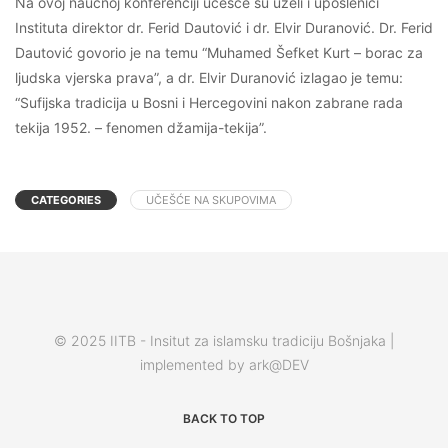
Na ovoj naučnoj konferenciji učešće su uzeli i uposlenici
Instituta direktor dr. Ferid Dautović i dr. Elvir Duranović. Dr. Ferid
Dautović govorio je na temu “Muhamed Šefket Kurt – borac za
ljudska vjerska prava”, a dr. Elvir Duranović izlagao je temu:
“Sufijska tradicija u Bosni i Hercegovini nakon zabrane rada
tekija 1952. – fenomen džamija-tekija”.
CATEGORIES
UČEŠĆE NA SKUPOVIMA
© 2025 IITB - Insitut za islamsku tradiciju Bošnjaka |
implemented by ark@DEV
BACK TO TOP