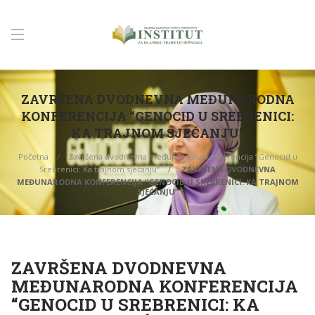
ZAVRŠENA DVODNEVNA MEĐUNARODNA
KONFERENCIJA “GENOCID U SREBRENICI:
KA TRAJNOM SJEĆANJU”
Početna
Završena dvodnevna međunarodna konferencija “Genocid u
Srebrenici: Ka trajnom sjećanju”
ZAVRŠENA DVODNEVNA
MEĐUNARODNA KONFERENCIJA “GENOCID U SREBRENICI: KA TRAJNOM
SJEĆANJU”
ZAVRŠENA DVODNEVNA
MEĐUNARODNA KONFERENCIJA
“GENOCID U SREBRENICI: KA