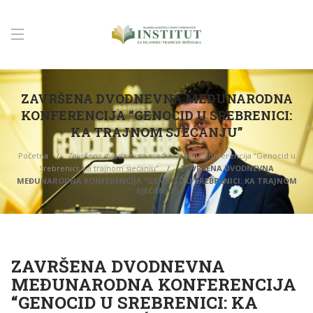
ZAVRŠENA DVODNEVNA MEĐUNARODNA
KONFERENCIJA “GENOCID U SREBRENICI:
KA TRAJNOM SJEĆANJU”
Početna
Završena dvodnevna međunarodna konferencija “Genocid u
Srebrenici: Ka trajnom sjećanju”
ZAVRŠENA DVODNEVNA
MEĐUNARODNA KONFERENCIJA “GENOCID U SREBRENICI: KA TRAJNOM
SJEĆANJU”
ZAVRŠENA DVODNEVNA
MEĐUNARODNA KONFERENCIJA
“GENOCID U SREBRENICI: KA