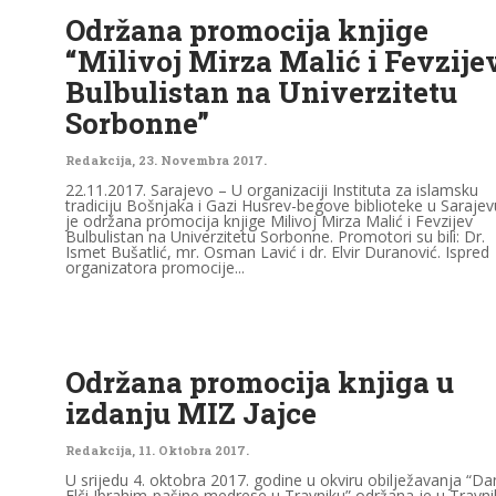
Održana promocija knjige
“Milivoj Mirza Malić i Fevzije
Bulbulistan na Univerzitetu
Sorbonne”
Redakcija
,
23. Novembra 2017.
22.11.2017. Sarajevo – U organizaciji Instituta za islamsku
tradiciju Bošnjaka i Gazi Husrev-begove biblioteke u Sarajev
je održana promocija knjige Milivoj Mirza Malić i Fevzijev
Bulbulistan na Univerzitetu Sorbonne. Promotori su bili: Dr.
Ismet Bušatlić, mr. Osman Lavić i dr. Elvir Duranović. Ispred
organizatora promocije...
Održana promocija knjiga u
izdanju MIZ Jajce
Redakcija
,
11. Oktobra 2017.
U srijedu 4. oktobra 2017. godine u okviru obilježavanja “Da
Elči Ibrahim-pašine medrese u Travniku” održana je u Travni