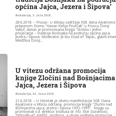
općina Jajca, Jezera i Šipova’
Redakcija
,
3. Jula 2018.
28.6.2018. – Prusac- U sklopu sadržaja 508. dana Ajvatovice
prepunom Domu “Hasan Kafija Prušćak” u Pruscu-Donji
Vakuf, danas je promovisana knjiga “Stotinu i jedno
prisjećanje – tradicija Bošnjaka na području općina Jajca,
Jezera i Šipova. Moderator je bio Esad-ef. Slipac, glavni ima
Medžlisa Donji...
U vitezu održana promocija
knjige Zločini nad Bošnjacima
Jajca, Jezera i Šipova
Redakcija
,
22. Juna 2018.
21.6.2018. – U četvrtak je okviru manifestacije 508. Dana
Ajvatovice u Vitezu održana promocija knjige “Zločini nad
Bošnjacima Jajca, Jezera i Šipova 1992-1995”. Knjigu su
promovirali v.d. direktor Instituta dr. hfz. Elvir Duranović,
Zehrudin-ef. Hadžić, profesor, a uloga voditelja promocije