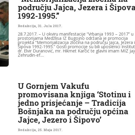
području Jajca, Jezera i Šipov
1992-1995.”
Redakcija
,
31. Jula 2017.
28.7.2017. – U okviru manifestacije “Vrbanja 1993 – 2017” u
prostorijama Medžlisa IZ Bugojno održana je promocija
projekta “Memorijalizacija zločina na području Jajca, Jezera i
Šipova 1992-1995.” Gosti promocije su bili uposlenici Institu
dr. Elvir Duranović, mr. Hikmet Karčić te glavni imam MIZ Jaj
Zehrudin-ef....
U Gornjem Vakufu
promovisana knjiga ‘Stotinu i
jedno prisjećanje – Tradicija
Bošnjaka na području općina
Jajce, Jezero i Šipovo’
Redakcija
,
25. Maja 2017.