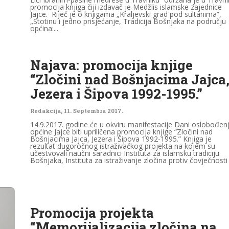
promocija knjiga čiji izdavač je Medžlis islamske zajednice
Jajce. Riječ je o knjigama „Kraljevski grad pod sultanima“,
„Stotinu i jedno prisjećanje, Tradicija Bošnjaka na području
općina:...
Najava: promocija knjige
“Zločini nad Bošnjacima Jajca
Jezera i Šipova 1992-1995.”
Redakcija
,
11. Septembra 2017.
14.9.2017. godine će u okviru manifestacije Dani oslobođen
općine Jajce biti upriličena promocija knjige “Zločini nad
Bošnjacima Jajca, Jezera i Šipova 1992-1995.” Knjiga je
rezultat dugoročnog istraživačkog projekta na kojem su
učestvovali naučni saradnici Instituta za islamsku tradiciju
Bošnjaka, Instituta za istraživanje zločina protiv čovječnosti i
Promocija projekta
“Memorijalizacija zločina na