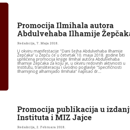
Promocija Ilmihala autora
Abdulvehaba Ilhamije Žepčak
Redakcija
,
7. Maja 2018.
U okviru manifestacije “Dani šejha Abdulvehaba Ilhamije
Žepčaka” u Žepču će u četvrtak 10. maja 2018. godine biti
upriličena promocija knjige Ilmihal autora Abdulvehaba
Ilhamije Žepčaka za koju je, u okviru redovnih aktivnosti u
Institutu, transliteraciju i uvodno poglavlje “Specifičnosti
Ilhamijinog alhamijado Ilmihala” napisao dr....
Promocija publikacija u izdan
Instituta i MIZ Jajce
Redakcija
,
2. Februara 2018.