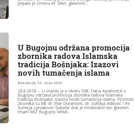
pripala je Omeru-ef. Sikiri, glavnom...
U Bugojnu održana promocija
zbornika radova Islamska
tradicija Bošnjaka: Izazovi
novih tumačenja islama
Redakcija
,
22. Juna 2018.
20.6.2018. – U srijedu je u okviru 508. Dana Ajvatovice u
Bugojnu održana promocija zbornika radova Islamska
tradicija Bošnjaka: Izazovi novih tumačenja islama. Promoto
zbornika su bili: dr. Elvir Duranović, dr. Zuhdija Adilović i mr.
Sumeja Ljevaković-Subašić dok je moderator bio glavnim
imam MIZ Bugojno Vehid...