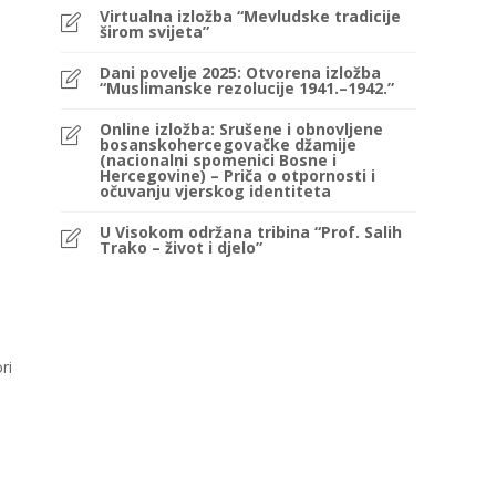
Virtualna izložba “Mevludske tradicije
širom svijeta”
Dani povelje 2025: Otvorena izložba
“Muslimanske rezolucije 1941.–1942.”
Online izložba: Srušene i obnovljene
bosanskohercegovačke džamije
(nacionalni spomenici Bosne i
Hercegovine) – Priča o otpornosti i
očuvanju vjerskog identiteta
U Visokom održana tribina “Prof. Salih
Trako – život i djelo”
ri