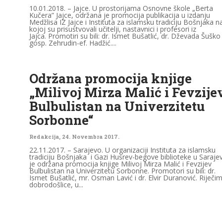
10.01.2018. – Jajce. U prostorijama Osnovne škole „Berta
Kučera” Jajce, održana je promocija publikacija u izdanju
Medžlisa IZ Jajce i Instituta za islamsku tradiciju Bošnjaka n
kojoj su prisustvovali učitelji, nastavnici i profesori iz
Jajca. Promotiri su bili: dr. Ismet Bušatlić, dr. Dževada Šuško 
gosp. Zehrudin-ef. Hadžić....
Održana promocija knjige
„Milivoj Mirza Malić i Fevzije
Bulbulistan na Univerzitetu
Sorbonne“
Redakcija
,
24. Novembra 2017.
22.11.2017. – Sarajevo. U organizaciji Instituta za islamsku
tradiciju Bošnjaka i Gazi Husrev-begove biblioteke u Saraje
je održana promocija knjige Milivoj Mirza Malić i Fevzijev
Bulbulistan na Univerzitetu Sorbonne. Promotori su bili: dr.
Ismet Bušatlić, mr. Osman Lavić i dr. Elvir Duranović. Riječi
dobrodošlice, u...