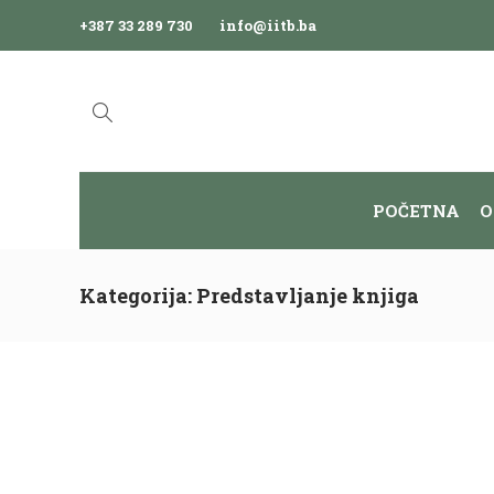
+387 33 289 730
info@iitb.ba
POČETNA
O
Kategorija:
Predstavljanje knjiga