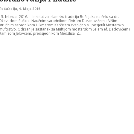
Redakcija
,
4. Maja 2016.
15. februar 2016. – Institut za islamsku tradiciju Bošnjaka na čelu sa dr.
Dževadom Šuško i Naučnim saradnikom Elvirom Duranovićem i Višim
stručnim saradnikom Hikmetom Karčićem zvanično su posjetili Mostarsko
muftijstvo. Održan je sastanak sa Muftijom mostarskim Salem ef. Dedovićem i
Ramizom Jelovcem, predsjednikom Medžlisa IZ...