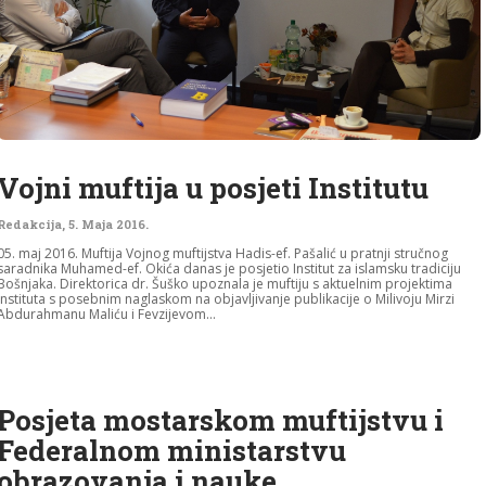
Vojni muftija u posjeti Institutu
Redakcija
,
5. Maja 2016.
05. maj 2016. Muftija Vojnog muftijstva Hadis-ef. Pašalić u pratnji stručnog
saradnika Muhamed-ef. Okića danas je posjetio Institut za islamsku tradiciju
Bošnjaka. Direktorica dr. Šuško upoznala je muftiju s aktuelnim projektima
Instituta s posebnim naglaskom na objavljivanje publikacije o Milivoju Mirzi
Abdurahmanu Maliću i Fevzijevom...
Posjeta mostarskom muftijstvu i
Federalnom ministarstvu
obrazovanja i nauke