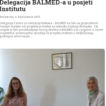
Delegacija BALMED-a u posjeti
Institutu
Redakcija
,
4. Septembra 2015.
Delegacija Centra za civilizaciju Balkana – BALMED na čelu sa gospodinom
Huseiyn Soydan-om posjetila je Institut za islamsku tradiciju Bošnjaka . Cilj
posjete je bilo predstavljanje novog direktora BALMED-a te razgovor o novim
projektima i potencijalna saradnja na projektu Instituta u obilježavanju
godišnjice smrti Hasan...