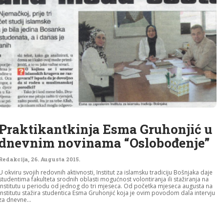
Praktikantkinja Esma Gruhonjić u
dnevnim novinama “Oslobođenje”
Redakcija
,
26. Augusta 2015.
U okviru svojih redovnih aktivnosti, Institut za islamsku tradiciju Bošnjaka daje
studentima fakulteta srodnih oblasti mogućnost volontiranja ili stažiranja na
Institutu u periodu od jednog do tri mjeseca. Od početka mjeseca augusta na
Institutu stažira studentica Esma Gruhonjić koja je ovim povodom dala intervju
za dnevne...