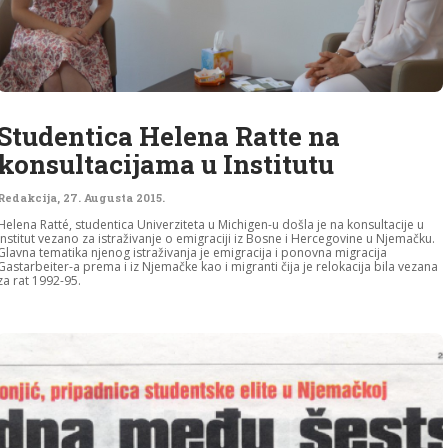
Studentica Helena Ratte na
konsultacijama u Institutu
Redakcija
,
27. Augusta 2015.
Helena Ratté, studentica Univerziteta u Michigen-u došla je na konsultacije u
Institut vezano za istraživanje o emigraciji iz Bosne i Hercegovine u Njemačku.
Glavna tematika njenog istraživanja je emigracija i ponovna migracija
Gastarbeiter-a prema i iz Njemačke kao i migranti čija je relokacija bila vezana
za rat 1992-95.