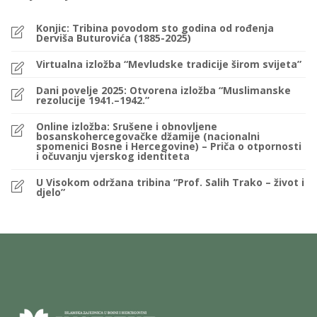
Konjic: Tribina povodom sto godina od rođenja
Derviša Buturovića (1885-2025)
Virtualna izložba “Mevludske tradicije širom svijeta”
Dani povelje 2025: Otvorena izložba “Muslimanske
rezolucije 1941.–1942.”
Online izložba: Srušene i obnovljene
bosanskohercegovačke džamije (nacionalni
spomenici Bosne i Hercegovine) – Priča o otpornosti
i očuvanju vjerskog identiteta
U Visokom održana tribina “Prof. Salih Trako – život i
djelo”