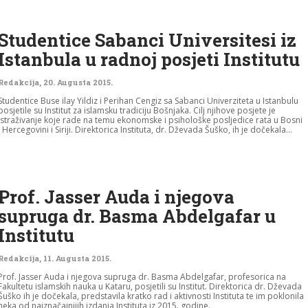
Studentice Sabanci Universitesi iz
Istanbula u radnoj posjeti Institutu
Redakcija
,
20. Augusta 2015.
Studentice Buse ilay Yildiz i Perihan Cengiz sa Sabanci Univerziteta u Istanbulu
posjetile su Institut za islamsku tradiciju Bošnjaka. Cilj njihove posjete je
istraživanje koje rade na temu ekonomske i psihološke posljedice rata u Bosni
i Hercegovini i Siriji. Direktorica Instituta, dr. Dževada Šuško, ih je dočekala...
Prof. Jasser Auda i njegova
supruga dr. Basma Abdelgafar u
Institutu
Redakcija
,
11. Augusta 2015.
Prof. Jasser Auda i njegova supruga dr. Basma Abdelgafar, profesorica na
Fakultetu islamskih nauka u Kataru, posjetili su Institut. Direktorica dr. Dževada
Šuško ih je dočekala, predstavila kratko rad i aktivnosti Instituta te im poklonila
neka od najznačajnijih izdanja Instituta iz 2015. godine.