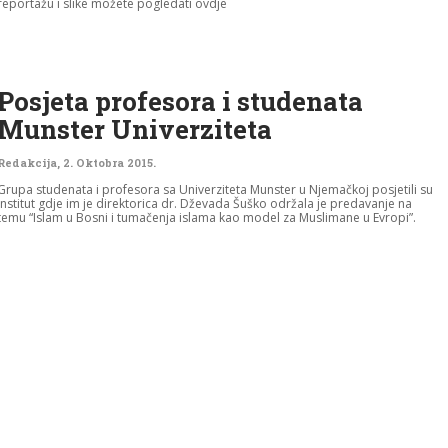
reportažu i slike možete pogledati ovdje
Posjeta profesora i studenata
Munster Univerziteta
Redakcija
,
2. Oktobra 2015.
Grupa studenata i profesora sa Univerziteta Munster u Njemačkoj posjetili su
Institut gdje im je direktorica dr. Dževada Šuško održala je predavanje na
temu “Islam u Bosni i tumačenja islama kao model za Muslimane u Evropi”.