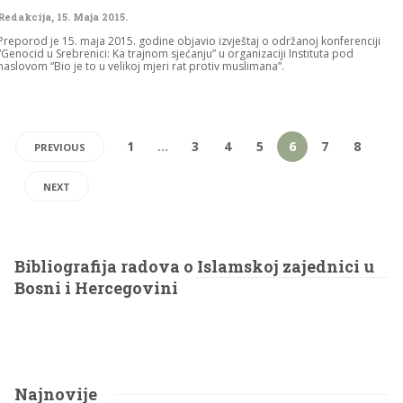
Redakcija
,
15. Maja 2015.
Preporod je 15. maja 2015. godine objavio izvještaj o održanoj konferenciji
“Genocid u Srebrenici: Ka trajnom sjećanju” u organizaciji Instituta pod
naslovom “Bio je to u velikoj mjeri rat protiv muslimana”.
1
…
3
4
5
6
7
8
PREVIOUS
NEXT
Bibliografija radova o Islamskoj zajednici u
Bosni i Hercegovini
Najnovije