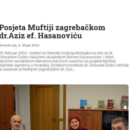
Posjeta Muftiji zagrebačkom
dr.Aziz ef. Hasanoviću
Redakcija
,
4. Maja 2016.
25. februar 2016 – Institut za islamsku tradiciju Bošnjaka na čelu sa dr.
Dževadom Šuško i Naučnim saradnikom Elvirom Duranovićem i Višim
stručnim saradnikom Hikmetom Karčićem zvanično su posjetili Mešihat
Islamske zajednice u Hrvatskoj. Direktorica Instituta dr. Dževada Šuško održala
je sastanak sa Muftijom zagrebačkim dr. Aziz...