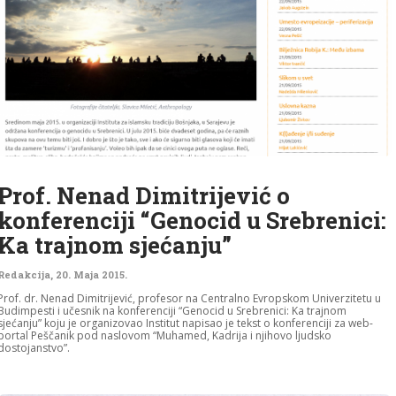
Prof. Nenad Dimitrijević o
konferenciji “Genocid u Srebrenici:
Ka trajnom sjećanju”
Redakcija
,
20. Maja 2015.
Prof. dr. Nenad Dimitrijević, profesor na Centralno Evropskom Univerzitetu u
Budimpesti i učesnik na konferenciji “Genocid u Srebrenici: Ka trajnom
sjećanju” koju je organizovao Institut napisao je tekst o konferenciji za web-
portal Peščanik pod naslovom “Muhamed, Kadrija i njihovo ljudsko
dostojanstvo”.