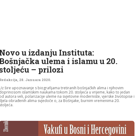
Novo u izdanju Instituta:
Bošnjačka ulema i islamu u 20.
stoljeću – prilozi
Redakcija
,
28. Januara 2020.
Uz šire upoznavanje s biografijama tretiranih bošnjačkih alima i njihovim
doprinosom islamskim naukama tokom 20. stoljeća u vrijeme, kako to jedan
od autora veli, polarizacije uleme na svjetovne moderniste, vjerske životopise i
djela obrađenih alima svjedoče o, za Bošnjake, burnim vremenima 20.
stoljeća.