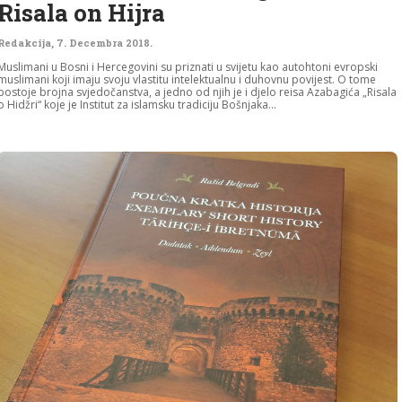
Risala on Hijra
Redakcija
,
7. Decembra 2018.
Muslimani u Bosni i Hercegovini su priznati u svijetu kao autohtoni evropski
muslimani koji imaju svoju vlastitu intelektualnu i duhovnu povijest. O tome
postoje brojna svjedočanstva, a jedno od njih je i djelo reisa Azabagića „Risala
o Hidžri“ koje je Institut za islamsku tradiciju Bošnjaka...