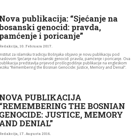
Nova publikacija: “Sjećanje na
bosanski genocid: pravda,
pamćenje i poricanje”
Redakcija
,
10. Februara 2017.
Institut za islamsku tradiciju Bošnjaka objavio je novu publikaciju pod
naslovom Sjećanje na bosanski genocid: pravda, pamćenje i poricanje. Ova
publikacija predstavlja prijevod prošlogodišnje publikacije na engleskom
jeziku “Remembering the Bosnian Genocide: Justice, Memory and Denial”.
NOVA PUBLIKACIJA
“REMEMBERING THE BOSNIAN
GENOCIDE: JUSTICE, MEMORY
AND DENIAL”
Redakcija
,
17. Augusta 2016.