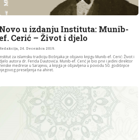
Novo u izdanju Instituta: Munib-
ef. Cerić – Život i djelo
Redakcija
,
24. Decembra 2019.
Institut za islamsku tradiciju Bošnjaka je objavio knjigu Munib-ef. Cerić: Život i
djelo autora dr. Ferida Dautovića. Munib-ef. Cerić je bio prvi i jedini direktor
ženske medrese u Sarajevu, a knjiga je objavljena u povodu 50. godišnjice
njegovog preseljenja na ahiret.