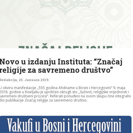
Novo u izdanju Instituta: “Značaj
religije za savremeno društvo”
Redakcija
,
25. Januara 2019.
U okviru manifestacije „555 godina Ahdname u Bosni i Hercegovini“ 9. maja
2018. godine u Kiseljaku je upriličen okrugli sto „Suživot, religijske vrijednosti i
savremeni društveni procesi“. Referati ponuđeni na ovom skupu čine integralni
dio publikacije Značaj religije za savremeno društvo.