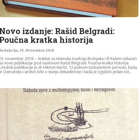
Novo izdanje: Rašid Belgradi:
Poučna kratka historija
Redakcija
,
15. Novembra 2018.
15. novembar 2018. – Institut za islamsku tradiciju Bošnjaka i El-Kalem izdavači
su nove publikacije pod naslovom Rašid Belgradi: Poučna kratka historija.
Urednik publikacije je dr.Hikmet Karčić. “U jednom turbulentom periodu, kada
je Osmansko carstvo bilo u stanju dekadencije i kada je izgubilo jedan od...