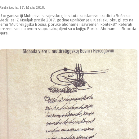
Redakcija
,
17. Maja 2018.
U organizaciji Muftijstva sarajevskog, Instituta za islamsku tradiciju Bošnjka i
Medžlisa IZ Kiseljak prošle 2017. godine upriličen je u Kiseljaku okrugli sto na
temu “Multireligijska Bosna, poruke ahdname i savremeni kontekst”. Referati
prezentirani na ovom skupu sakupljeni su u knjigu Poruke Ahdname – Sloboda
vjere...