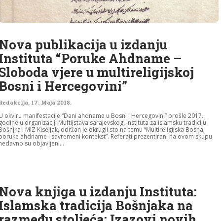
Nova publikacija u izdanju
Instituta “Poruke Ahdname –
Sloboda vjere u multireligijskoj
Bosni i Hercegovini”
Redakcija
,
17. Maja 2018.
U okviru manifestacije “Dani ahdname u Bosni i Hercegovini” prošle 2017.
godine u organizaciji Muftijstava sarajevskog, Instituta za islamsku tradiciju
Bošnjka i MIZ Kiseljak, održan je okrugli sto na temu “Multireligijska Bosna,
poruke ahdname i savremeni kontekst”. Referati prezentirani na ovom skupu
nedavno su objavljeni...
Nova knjiga u izdanju Instituta:
Islamska tradicija Bošnjaka na
razmeđu stoljeća: Izazovi novih