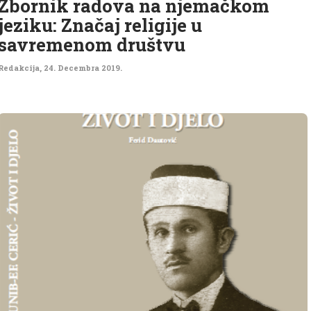
Zbornik radova na njemačkom
jeziku: Značaj religije u
savremenom društvu
Redakcija
,
24. Decembra 2019.