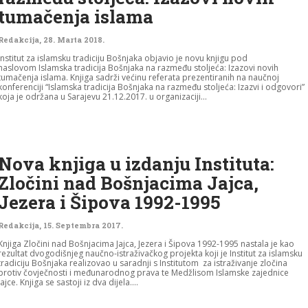
tumačenja islama
Redakcija
,
28. Marta 2018.
Institut za islamsku tradiciju Bošnjaka objavio je novu knjigu pod
naslovom Islamska tradicija Bošnjaka na razmeđu stoljeća: Izazovi novih
tumačenja islama. Knjiga sadrži većinu referata prezentiranih na naučnoj
konferenciji “Islamska tradicija Bošnjaka na razmeđu stoljeća: Izazvi i odgovori”
koja je održana u Sarajevu 21.12.2017. u organizaciji...
Nova knjiga u izdanju Instituta:
Zločini nad Bošnjacima Jajca,
Jezera i Šipova 1992-1995
Redakcija
,
15. Septembra 2017.
Knjiga Zločini nad Bošnjacima Jajca, Jezera i Šipova 1992-1995 nastala je kao
rezultat dvogodišnjeg naučno-istraživačkog projekta koji je Institut za islamsku
tradiciju Bošnjaka realizovao u saradnji s Institutom za istraživanje zločina
protiv čovječnosti i međunarodnog prava te Medžlisom Islamske zajednice
Jajce. Knjiga se sastoji iz dva dijela....