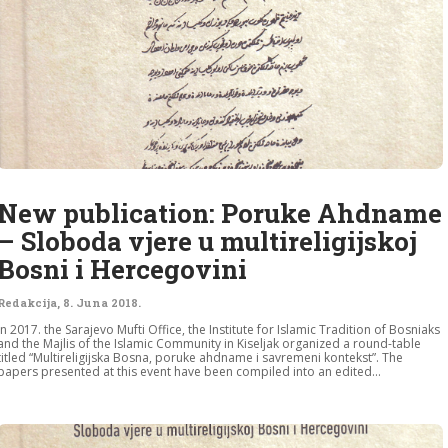
New publication: Poruke Ahdname
– Sloboda vjere u multireligijskoj
Bosni i Hercegovini
Redakcija
,
8. Juna 2018.
In 2017. the Sarajevo Mufti Office, the Institute for Islamic Tradition of Bosniaks
and the Majlis of the Islamic Community in Kiseljak organized a round-table
titled “Multireligijska Bosna, poruke ahdname i savremeni kontekst”. The
papers presented at this event have been compiled into an edited...