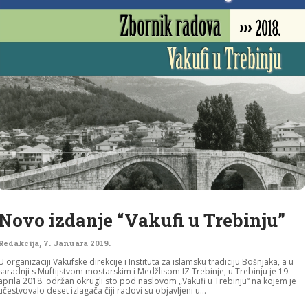
Novo izdanje “Vakufi u Trebinju”
Redakcija
,
7. Januara 2019.
U organizaciji Vakufske direkcije i Instituta za islamsku tradiciju Bošnjaka, a u
saradnji s Muftijstvom mostarskim i Medžlisom IZ Trebinje, u Trebinju je 19.
aprila 2018. održan okrugli sto pod naslovom „Vakufi u Trebinju“ na kojem je
učestvovalo deset izlagača čiji radovi su objavljeni u...