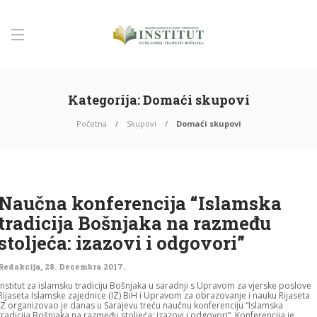
Kategorija:
Domaći skupovi
Početna
Skupovi
Domaći skupovi
Naučna konferencija “Islamska
tradicija Bošnjaka na razmeđu
stoljeća: izazovi i odgovori”
Redakcija
,
28. Decembra 2017.
Institut za islamsku tradiciju Bošnjaka u saradnji s Upravom za vjerske poslove
Rijaseta Islamske zajednice (IZ) BiH i Upravom za obrazovanje i nauku Rijaseta
IZ organizovao je danas u Sarajevu treću naučnu konferenciju “Islamska
tradicija Bošnjaka na razmeđu stoljeća: izazovi i odgovori”. Konferencija je