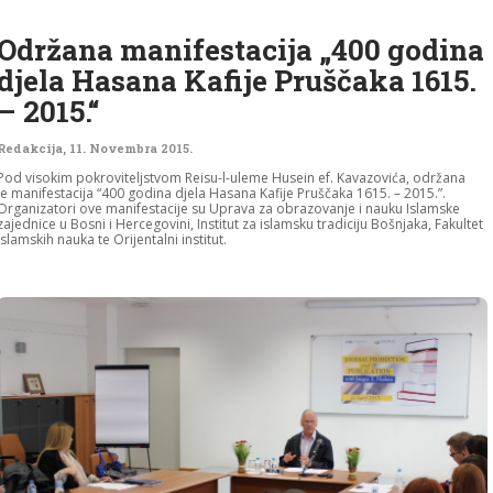
Održana manifestacija „400 godina
djela Hasana Kafije Pruščaka 1615.
– 2015.“
Redakcija
,
11. Novembra 2015.
Pod visokim pokroviteljstvom Reisu-l-uleme Husein ef. Kavazovića, održana
je manifestacija “400 godina djela Hasana Kafije Pruščaka 1615. – 2015.”.
Organizatori ove manifestacije su Uprava za obrazovanje i nauku Islamske
zajednice u Bosni i Hercegovini, Institut za islamsku tradiciju Bošnjaka, Fakultet
islamskih nauka te Orijentalni institut.