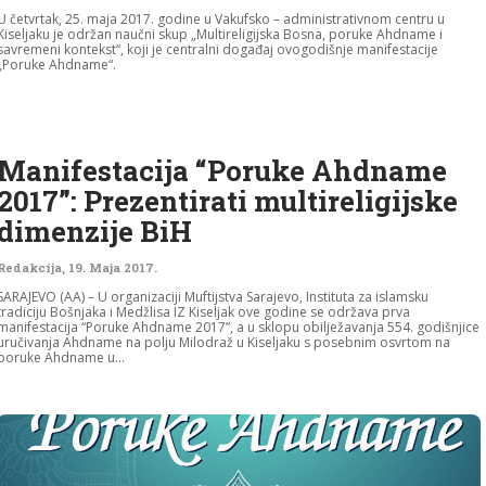
U četvrtak, 25. maja 2017. godine u Vakufsko – administrativnom centru u
Kiseljaku je održan naučni skup „Multireligijska Bosna, poruke Ahdname i
savremeni kontekst“, koji je centralni događaj ovogodišnje manifestacije
„Poruke Ahdname“.
Manifestacija “Poruke Ahdname
2017”: Prezentirati multireligijske
dimenzije BiH
Redakcija
,
19. Maja 2017.
SARAJEVO (AA) – U organizaciji Muftijstva Sarajevo, Instituta za islamsku
tradiciju Bošnjaka i Medžlisa IZ Kiseljak ove godine se održava prva
manifestacija “Poruke Ahdname 2017”, a u sklopu obilježavanja 554. godišnjice
uručivanja Ahdname na polju Milodraž u Kiseljaku s posebnim osvrtom na
poruke Ahdname u...