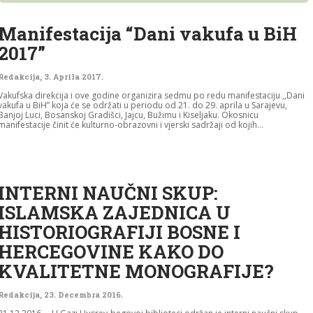
Manifestacija “Dani vakufa u BiH
2017”
Redakcija
,
3. Aprila 2017.
Vakufska direkcija i ove godine organizira sedmu po redu manifestaciju ,,Dani
vakufa u BiH” koja će se održati u periodu od 21. do 29. aprila u Sarajevu,
Banjoj Luci, Bosanskoj Gradišci, Jajcu, Bužimu i Kiseljaku. Okosnicu
manifestacije činit će kulturno-obrazovni i vjerski sadržaji od kojih...
INTERNI NAUČNI SKUP:
ISLAMSKA ZAJEDNICA U
HISTORIOGRAFIJI BOSNE I
HERCEGOVINE KAKO DO
KVALITETNE MONOGRAFIJE?
Redakcija
,
23. Decembra 2016.