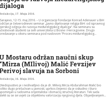
dijaloga
Redakcija
,
17. Maja 2016.
Sarajevo, 12-15. maj 2016. – U organizaciji Fondacije Konrad Adenauer u BiH
održan je četverodnevni seminar „Javno dijelovanje religija BiH: od ispravnog
vjerskog odgoja do razvoja međureligijskog dijaloga“. Na seminaru su
učestvovali studenti sa svih univerziteta iz Bosne i Hercegovine. Drugo
predavanje u okviru seminara pod naslovom “Proces međureligijskog...
U Mostaru održan naučni skup
“Mirza (MIlivoj) Malić Fevzijev
Perivoj slavuja na Sorboni
Redakcija
,
16. Maja 2016.
„Nedopustivo je i neshvatljivo da je dr. Milivoj Mirza Abdurahman Malić bio
toliko dugo prešućivan u javnosti, uprkos činjenici da je oskudno i šturo
spominjan u radovima orijentalista i domaćoj stručnoj literaturi. Tek sada
stekli su se svi uvjeti za objektivnu valorizaciju njegovog djela. Objavljivanjem...