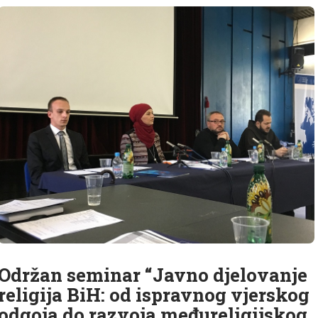
Održan seminar “Javno djelovanje
religija BiH: od ispravnog vjerskog
odgoja do razvoja međureligijskog