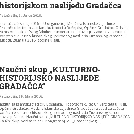
historijskom naslijeđu Gradačca
Redakcija
,
1. Juna 2016.
Gradačac, 28. maj 2016. – U organizaciji Medžlisa Islamske zajednice
Gradačac, Instituta za islamsku tradiciju Bošnjaka, Općine Gradačac, Odsjeka
za historiju Filozofskog fakulteta Univerziteta u Tuzli i JU Zavoda za zaštitu i
korištenje kulturno-historijskog i prirodnog naslijeđa Tuzlanskog kantona u
subotu, 28.maja 2016. godine u sali...
Naučni skup „KULTURNO-
HISTORIJSKO NASLIJEĐE
GRADAČCA“
Redakcija
,
19. Maja 2016.
Institut za islamsku tradiciju Bošnjaka, Filozofski fakultet Univerziteta u Tuzli,
Općina Gradačac, Medžlis Islamske zajednice Gradačac i Zavod za zaštitu i
korištenje kulturno-historijskog i prirodnog naslijeđa Tuzlanskog kantona
pozivaju Vas na Naučni skup „KULTURNO-HISTORIJSKO NASLIJEĐE GRADAČCA“
Naučni skup održat će se u Kongresnoj Sali „Gradačačkog...