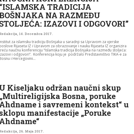
“ISLAMSKA TRADICIJA
BOŠNJAKA NA RAZMEĐU
STOLJEĆA: IZAZOVI I ODGOVORI”
Redakcija
,
14. Decembra 2017.
Institut za islamsku tradiciju Bošnjaka u saradnji sa Upravom za vjerske
poslove Rijaseta IZ i Upravom za obrazovanje i nauku Rijaseta IZ organizira
treću naučnu konferenciju “Islamska tradicija Bošnjaka na razmeđu stoljeća:
izazovi i odgovori”. Konferencija koju je podržalo Predstavništvo TIKA-e za
Bosnu i Hercegovini...
U Kiseljaku održan naučni skup
„Multireligijska Bosna, poruke
Ahdname i savremeni kontekst“ u
sklopu manifestacije „Poruke
Ahdname“
Redakcija
,
26. Maja 2017.