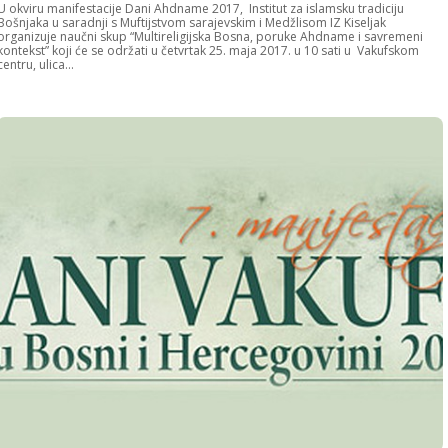
U okviru manifestacije Dani Ahdname 2017, Institut za islamsku tradiciju
Bošnjaka u saradnji s Muftijstvom sarajevskim i Medžlisom IZ Kiseljak
organizuje naučni skup “Multireligijska Bosna, poruke Ahdname i savremeni
kontekst” koji će se održati u četvrtak 25. maja 2017. u 10 sati u Vakufskom
centru, ulica...