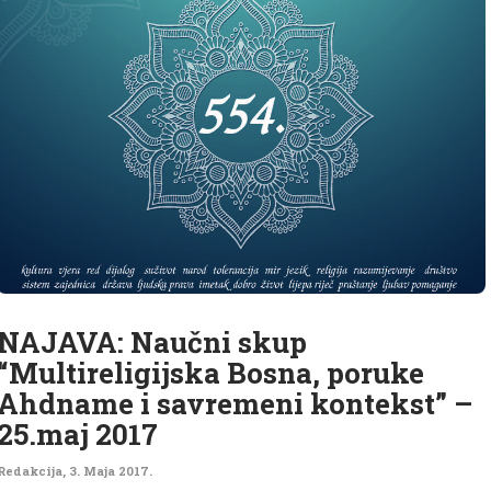
NAJAVA: Naučni skup
“Multireligijska Bosna, poruke
Ahdname i savremeni kontekst” –
25.maj 2017
Redakcija
,
3. Maja 2017.