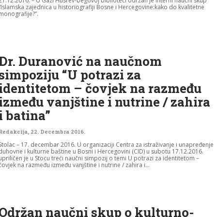
21.12.2016. – U Gazi Husrev-begovoj biblioteci održan je interni naučni skup
“Islamska zajednica u historiografiji Bosne i Hercegovine:kako do kvalitetne
monografije?”.
Dr. Duranović na naučnom
simpoziju “U potrazi za
identitetom – čovjek na razmeđu
između vanjštine i nutrine / zahira
i batina”
Redakcija
,
22. Decembra 2016.
Stolac – 17. decembar 2016. U organizaciji Centra za istraživanje i unapređenje
duhovne i kulturne baštine u Bosni i Hercegovini (CID) u subotu 17.12.2016.
upriličen je u Stocu treći naučni simpozij o temi U potrazi za identitetom –
čovjek na razmeđu između vanjštine i nutrine / zahira i...
Održan naučni skup o kulturno-