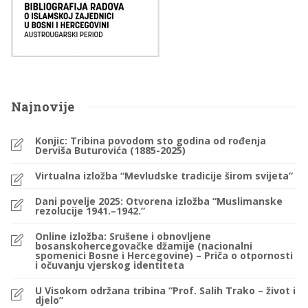
Najnovije
Konjic: Tribina povodom sto godina od rođenja
Derviša Buturovića (1885-2025)
Virtualna izložba “Mevludske tradicije širom svijeta”
Dani povelje 2025: Otvorena izložba “Muslimanske
rezolucije 1941.–1942.”
Online izložba: Srušene i obnovljene
bosanskohercegovačke džamije (nacionalni
spomenici Bosne i Hercegovine) – Priča o otpornosti
i očuvanju vjerskog identiteta
U Visokom održana tribina “Prof. Salih Trako – život i
djelo”