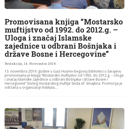
Promovisana knjiga “Mostarsko
muftijstvo od 1992. do 2012.g. –
Uloga i značaj Islamske
zajednice u odbrani Bošnjaka i
države Bosne i Hercegovine”
Redakcija
,
14. Novembra 2019.
13. novembra 2019. godine u Gazi Husrev-begovoj biblioteci u Sarajevu
promovisana je knjiga “Mostarsko muftijstvo od 1992. do 2012.g. – Uloga
i značaj Islamske zajednice u odbrani Bošnjaka i države Bosne i
Hercegovine” bivšeg mostarskog muftije Seida ef. Smajkića. Promocija je
održana u organizaciji Instituta...