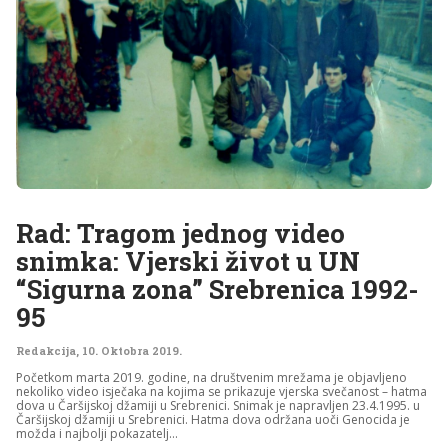
Rad: Tragom jednog video
snimka: Vjerski život u UN
“Sigurna zona” Srebrenica 1992-
95
Redakcija
,
10. Oktobra 2019.
Početkom marta 2019. godine, na društvenim mrežama je objavljeno
nekoliko video isječaka na kojima se prikazuje vjerska svečanost – hatma
dova u Čaršijskoj džamiji u Srebrenici. Snimak je napravljen 23.4.1995. u
Čaršijskoj džamiji u Srebrenici. Hatma dova održana uoči Genocida je
možda i najbolji pokazatelj...