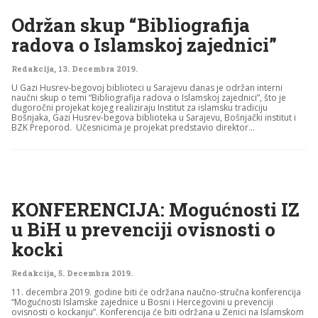
Održan skup “Bibliografija
radova o Islamskoj zajednici”
Redakcija
,
13. Decembra 2019.
U Gazi Husrev-begovoj biblioteci u Sarajevu danas je održan interni
naučni skup o temi “Bibliografija radova o Islamskoj zajednici”, što je
dugoročni projekat kojeg realiziraju Institut za islamsku tradiciju
Bošnjaka, Gazi Husrev-begova biblioteka u Sarajevu, Bošnjački institut i
BZK Preporod. Učesnicima je projekat predstavio direktor...
KONFERENCIJA: Mogućnosti IZ
u BiH u prevenciji ovisnosti o
kocki
Redakcija
,
5. Decembra 2019.
11. decembra 2019. godine biti će održana naučno-stručna konferencija
“Mogućnosti Islamske zajednice u Bosni i Hercegovini u prevenciji
ovisnosti o kockanju”. Konferencija će biti održana u Zenici na Islamskom