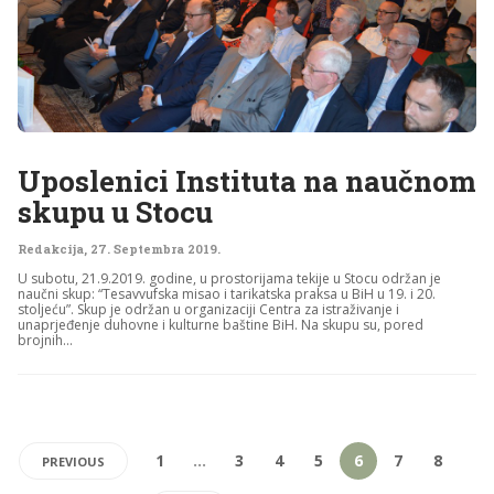
Uposlenici Instituta na naučnom
skupu u Stocu
Redakcija
,
27. Septembra 2019.
U subotu, 21.9.2019. godine, u prostorijama tekije u Stocu održan je
naučni skup: “Tesavvufska misao i tarikatska praksa u BiH u 19. i 20.
stoljeću”. Skup je održan u organizaciji Centra za istraživanje i
unaprjeđenje duhovne i kulturne baštine BiH. Na skupu su, pored
brojnih...
1
…
3
4
5
6
7
8
PREVIOUS