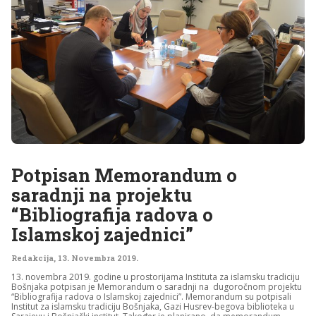
Potpisan Memorandum o
saradnji na projektu
“Bibliografija radova o
Islamskoj zajednici”
Redakcija
,
13. Novembra 2019.
13. novembra 2019. godine u prostorijama Instituta za islamsku tradiciju
Bošnjaka potpisan je Memorandum o saradnji na dugoročnom projektu
“Bibliografija radova o Islamskoj zajednici”. Memorandum su potpisali
Institut za islamsku tradiciju Bošnjaka, Gazi Husrev-begova biblioteka u