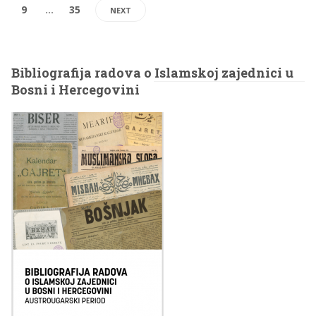
9
…
35
NEXT
Bibliografija radova o Islamskoj zajednici u
Bosni i Hercegovini