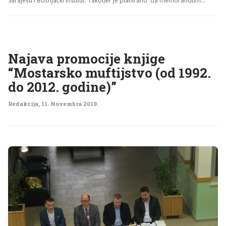
Sarajevu i Bošnjački institut. Također je planirano da memorandum...
Najava promocije knjige
“Mostarsko muftijstvo (od 1992.
do 2012. godine)”
Redakcija
,
11. Novembra 2019.