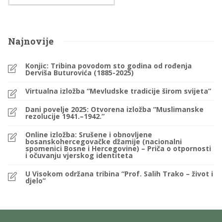
Najnovije
Konjic: Tribina povodom sto godina od rođenja
Derviša Buturovića (1885-2025)
Virtualna izložba “Mevludske tradicije širom svijeta”
Dani povelje 2025: Otvorena izložba “Muslimanske
rezolucije 1941.–1942.”
Online izložba: Srušene i obnovljene
bosanskohercegovačke džamije (nacionalni
spomenici Bosne i Hercegovine) – Priča o otpornosti
i očuvanju vjerskog identiteta
U Visokom održana tribina “Prof. Salih Trako – život i
djelo”