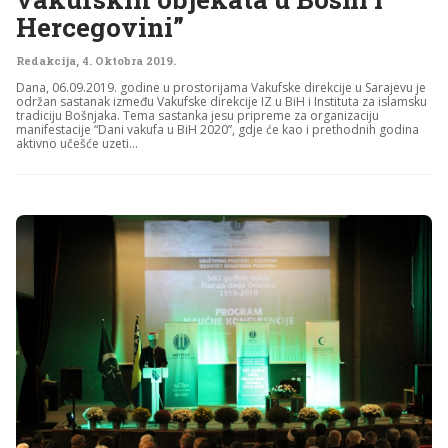
Hercegovini”
Redakcija
,
4. Oktobra 2019.
Dana, 06.09.2019. godine u prostorijama Vakufske direkcije u Sarajevu je
održan sastanak između Vakufske direkcije IZ u BiH i Instituta za islamsku
tradiciju Bošnjaka. Tema sastanka jesu pripreme za organizaciju
manifestacije “Dani vakufa u BiH 2020”, gdje će kao i prethodnih godina
aktivno učešće uzeti...