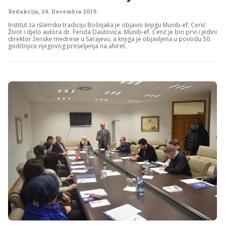
Redakcija
,
24. Decembra 2019.
Institut za islamsku tradiciju Bošnjaka je objavio knjigu Munib-ef. Cerić:
Život i djelo autora dr. Ferida Dautovića. Munib-ef. Cerić je bio prvi i jedini
direktor ženske medrese u Sarajevu, a knjiga je objavljena u povodu 50.
godišnjice njegovog preseljenja na ahiret.