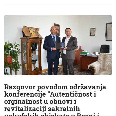
Razgovor povodom održavanja
konferencije “Autentičnost i
orginalnost u obnovi i
revitalizaciji sakralnih
vakufskih objekata u Bosni i