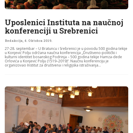
Uposlenici Instituta na naučnoj
konferenciji u Srebrenici
Redakcija
,
4. Oktobra 2019.
27-28. septembar – U Bratuncu i Srebrenici je u povodu 500 godina tekije
u Konjević Polju održana naučna konferencija „Društveno-politički i
kulturni identitet bosanskog Podrinja – 500 godina tekije Hamza-dede
Orlovića u Konjević Polju (1519–2019)“. Naučnu konferenciju je
organizovao Institut za društvena i religijska istraživanja...