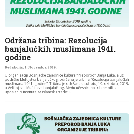
Održana tribina: Rezolucija
banjalučkih muslimana 1941.
godine
Redakcija
,
1. Novembra 2019.
U organizaciji Bošnjačke zajednice kulture “Preporod” Banja Luka, a uz
podršku Muftijstva banjalučkog, održana je tribina “Rezolucija banjalučkih
muslimana 1941. godine”. Tribina je održana u subotu, 19. oktobra, 2019.
u Velikoj sali Muftijstva banjalučkog. Među učesnicima tribine bili su i
uposlenici Instituta za islamsku tradiciju...