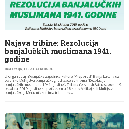
Najava tribine: Rezolucija
banjalučkih muslimana 1941.
godine
Redakcija
,
17. Oktobra 2019.
U organizaciji Bošnjačke zajednice kulture “Preporod” Banja Luka, a uz
podršku Muftijstva banjalučkog, održaće se tribina “Rezolucija
banjalučkih muslimana 1941. godine”. Tribina će se održati u subotu, 19.
oktobra, 2019. godine sa početkom u 18 sati u Velikoj sali Muftijstva
banjalučkog. Među učesnicima tribine su...